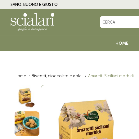
SANO, BUONO E GIUSTO
HOME
LINEA BIO
OLIO
Home
Biscotti, cioccolato e dolci
Amaretti Siciliani morbidi
ANTIPASTI, CONTORNI E
CREME DOLCI, CO
CONDIMENTI
MIELE
BIRRA E BEVANDE
VINO, AMARI E LI