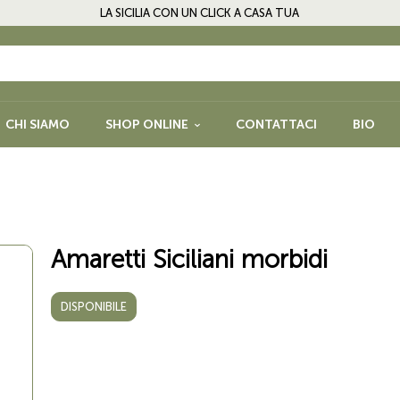
LA SICILIA CON UN CLICK A CASA TUA
CHI SIAMO
SHOP ONLINE
CONTATTACI
BIO
PASTA, RISO, FARINE E
FRUTTA SEC
PRODOTTI DA FORNO
LEGUMI E SP
NFETTURE E
BISCOTTI, CIOCCOLATO E
GLUTEN FRE
Amaretti Siciliani morbidi
DOLCI
QUORI
DISPONIBILE