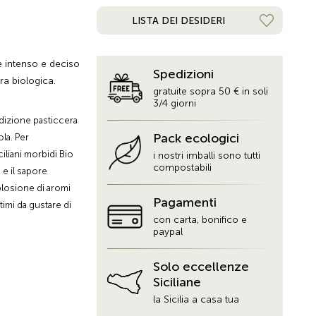
LISTA DEI DESIDERI
re intenso e deciso
Spedizioni
ra biologica.
gratuite sopra 50 € in soli
3/4 giorni
adizione pasticcera
Pack ecologici
ola. Per
iliani morbidi Bio
i nostri imballi sono tutti
compostabili
 e il sapore
splosione di aromi
Pagamenti
timi da gustare di
con carta, bonifico e
caffè, a fine pasto,
paypal
 vini dolci tipici
Solo eccellenze
Siciliane
la Sicilia a casa tua