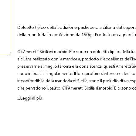
Dolcetto tipico della tradizione pasticcera siciliana dal sapo
della mandorla in confezione da 150gr. Prodotto da agricoltu
Gli Ameretti Siciliani morbidi Bio sono un dolcetto tipico della tr
siciliana realizzato con la mandorla, prodotto d'eccellenza dell'Is
preservarne al meglio l'aroma e la consistenza, questi Amaretti Sic
sono imbustati singolarmente. Il loro profumo, intenso e deciso,
inconfondibile della mandorla di Sicilia, sono il preludio di un'e
che pervadono il palato. Gli Ameretti Siciliani morbidi Bio sono ot
primo mattino, a colazione, e perfetti da accompagnare a un buon 
...Leggi di più
con il tè di metà pomeriggio o, come la tradizione vuole, assieme ai
siciliani.