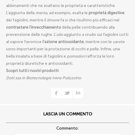
abbinamenti che ne esaltano le proprietà e caratteristiche.
L’aggiunta della
menta
, ad esempio, esalta le
proprietà digestive
dei fagiolini, mentre il
limone
fa sì che risultino più efficaci nel
contrastare l’invecchiamento
della pelle contribuendo alla
prevenzione delle rughe. L’
olio
aggiunto a crudo sui fagiolini cotti
al vapore favorisce
l’azione antiossidante
, mentre con le
carote
sono importanti per la protezione di occhi e pelle. Infine, una
bella insalata a base di fagiolini e
pomodori
rafforza le loro
proprietà diuretiche e antiossidanti.
Scopri tutti i nostri prodotti
Dott.ssa in Biotecnologie Irene Polizzotto
LASCIA UN COMMENTO
Commento: