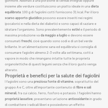
gonfiore. Abbinati a una porzione di cereali integrali oppure
insieme alle verdure costituiscono un piatto ideale in una
dieta
equilibrata
: 100 g di fagiolini cotti forniscono 31 kcal. Per il loro
scarso apporto glucidico
possono essere inseriti nei regimi
ipocalorici e nella dieta dei diabetici e sono capaci di saziare e
idratare l’organismo. Sono prevalentemente
estivi
e il periodo di
massima produzione va
da maggio a luglio
e devono essere
consumati
freschi
, cioè quando sono sodi e di un bel verde
brillante. In un’alimentazione sana ed equilibrata si consiglia di
consumare fagiolini almeno 2-3 volte alla settimana, cotti a
vapore in modo che rimangano intatte tutte le proprietà
organolettiche di questi legumi senza che il loro gusto venga
alterato.
Proprietà e benefici per la salute dei fagiolini
I fagiolini sono una
preziosa fonte di vitamine
, soprattutto del
gruppo A e C, oltre all'importante contenuto di
fibre e sali
minerali
, fra cui calcio, ferro, fosforo e potassio. I fagiolini hanno
proprietà lassative
; presentano un'azione
antiossidante
in grado
di combattere i radicali liberi e possiedono un effetto