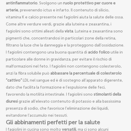
antinfiammatorio
. Svolgono un
ruolo protettivo per cuore e
arterie
, prevenendo ictus e infarto. Il contenuto di silicio,
vitamina K e calcio presente nei fagiolini aiuta la salute delle ossa.
Come altre verdure verdi, grazie alla luteina e zeaxantina, i
fagiolini sono ottimi alleati della
vista
. Luteina e zeaxantina sono
pigmenti che, concentrandosi in particolari zone della retina,
filtrano la luce che la danneggia e la proteggono dall’ossidazione.
I fagiolini contengono una buona quantità di
acido folico
utile in
particolare alle donne in gravidanza, per evitare il rischio di
malformazioni nel feto. I fagiolini non contengono colesterolo,
anzi la fibra solubile può
abbassare la percentuale di colesterolo
“cattivo”
LDL nel sangue ed è di sostegno all’apparato digerente,
dato che facilita la formazione e l’espulsione delle feci,
favorendo la motilità intestinale. I fagiolini sono
stimolanti della
diuresi
grazie all’elevato contenuto di potassio e alla bassissima
presenza di sodio, che favorisce l’eliminazione dei liquidi,
evitandone l’accumulo nei tessuti.
Gli abbinamenti perfetti per la salute
I fagiolini in cucina sono molto
versatili
, ma ci sono alcuni