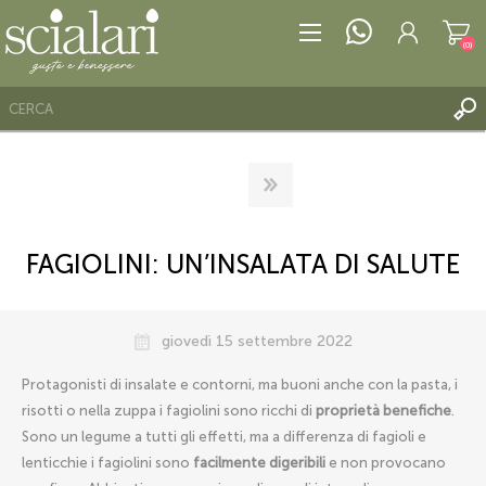
(0)
REGISTRATI
ACCESSO
FAGIOLINI: UN’INSALATA DI SALUTE
LISTA DEI DESIDERI
(0)
giovedì 15 settembre 2022
Protagonisti di insalate e contorni, ma buoni anche con la pasta, i
risotti o nella zuppa i fagiolini sono ricchi di
proprietà benefiche
.
Sono un legume a tutti gli effetti, ma a differenza di fagioli e
lenticchie i fagiolini sono
facilmente digeribili
e non provocano