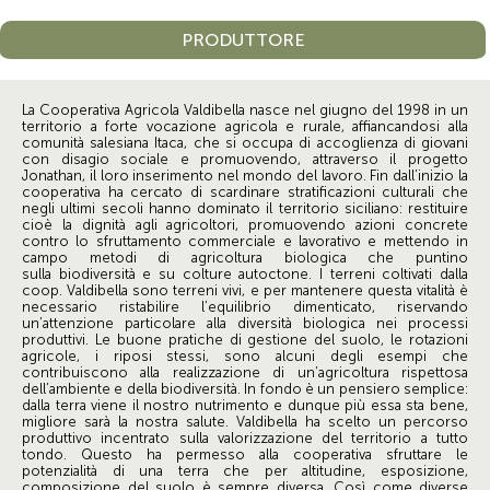
PRODUTTORE
La Cooperativa Agricola Valdibella nasce nel giugno del 1998 in un
territorio a forte vocazione agricola e rurale, affiancandosi alla
comunità salesiana Itaca, che si occupa di accoglienza di giovani
con disagio sociale e promuovendo, attraverso il progetto
Jonathan, il loro inserimento nel mondo del lavoro. Fin dall’inizio la
cooperativa ha cercato di scardinare stratificazioni culturali che
negli ultimi secoli hanno dominato il territorio siciliano: restituire
cioè la dignità agli agricoltori, promuovendo azioni concrete
contro lo sfruttamento commerciale e lavorativo e mettendo in
campo metodi di agricoltura biologica che puntino
sulla biodiversità e su colture autoctone. I terreni coltivati dalla
coop. Valdibella sono terreni vivi, e per mantenere questa vitalità è
necessario ristabilire l’equilibrio dimenticato, riservando
un’attenzione particolare alla diversità biologica nei processi
produttivi. Le buone pratiche di gestione del suolo, le rotazioni
agricole, i riposi stessi, sono alcuni degli esempi che
contribuiscono alla realizzazione di un’agricoltura rispettosa
dell’ambiente e della biodiversità. In fondo è un pensiero semplice:
dalla terra viene il nostro nutrimento e dunque più essa sta bene,
migliore sarà la nostra salute. Valdibella ha scelto un percorso
produttivo incentrato sulla valorizzazione del territorio a tutto
tondo. Questo ha permesso alla cooperativa sfruttare le
potenzialità di una terra che per altitudine, esposizione,
composizione del suolo è sempre diversa. Così come diverse