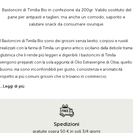
Bastoncini di Timilìa Bio in confezione da 200gr. Valido sostituto del
pane per antipasti e taglieri, ma anche un comodo, saporito e
salutare snack da consumare ovunque.
I Bastoncini di Timilìa Bio sono dei grissini senza lievito, corposi e ruvidi
realizzati con la farina di Timilìa, un grano antico siciliano dalla debole trama
glutinica che li rende più leggeri e digeribili. I bastoncini di Timilìa
vengono preparati con la sola aggiunta di Olio Extravergine di Oliva, quello
buono, ma sono inconfondibili per gusto, consistenza e aromaticità
rispetto ai più comuni grissini che si trovano in commercio.
Questo prodotto, oltre ad essere l'ideale per accompagnare salumi,
...Leggi di più
formaggi e antipasti come sostituto del pane, rappresenta un gustoso e
salutare snack da consumare comodamente in qualsiasi momento della
giornata.
Spedizioni
gratuite sopra 50 € in soli 3/4 giorni