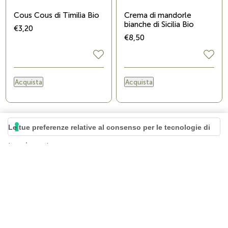
Cous Cous di Timilìa Bio
Crema di mandorle
bianche di Sicilia Bio
€3,20
€8,50
Acquista
Acquista
FILTERS
SORT
DISPLAY
Le tue preferenze relative al consenso per le tecnologie di
tracciamento