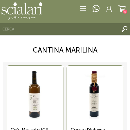
(0)
CANTINA MARILINA
REGISTRATI
ACCESSO
LISTA DEI DESIDERI
(0)
Cuè -Moscato IGP
Gocce d’Autunno -