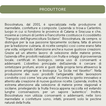
PRODUTTORE
Biosolnatura, dal 2001, è specializzata nella produzione di
marmellate, confetture e composte. L’azienda si trova a Carlentini,
luogo in cui si fondono le province di Catania e Siracusa e che,
insieme ai comuni di Lentini e Francofonte costituisce il cosiddetto
“Triangolo dell’Agrumicoltura Siciliano”. Biosolnatura, da sempre, si
distingue per la sua passione tipicamente siciliana, fatta di amore
per la tradizione culinaria, di ricette semplici così come erano fatte
una volta, volgendo l’attenzione anche a nuove gustose creazioni.
Grazie ad un attento lavoro di selezione delle materie prime,
l’azienda offre prodotti realizzati con frutta e ortaggi di provenienza
locale, certificati in biologico, senza uso di conservanti e
addensanti. L’obiettivo principale dell’azienda è cercare di
sintetizzare profumi, aromi e gusti della propria terra attraverso la
produzione artigianale e biologica “La Sicilia nel Vasetto!”. Nella
produzione dei suoi prodotti l’artigianalità delle lavorazioni
condotte così come “era una volta” incontra lo spirito innovativo e
attento alla creazione di nuove gustose ricette. L’azienda, inoltre, fa
estrema attenzione alla selezione di materie prime stagionali e
siciliane, privilegiando la frutta fresca appena raccolta ed evitando
lunghe conservazioni, per un sapore “autentico”. Inoltre,
Biosolnatura non utilizza conservanti o addensanti, nelle loro
marmellate e confetture sono, infatti, presenti solo le pectine
naturali della frutta.