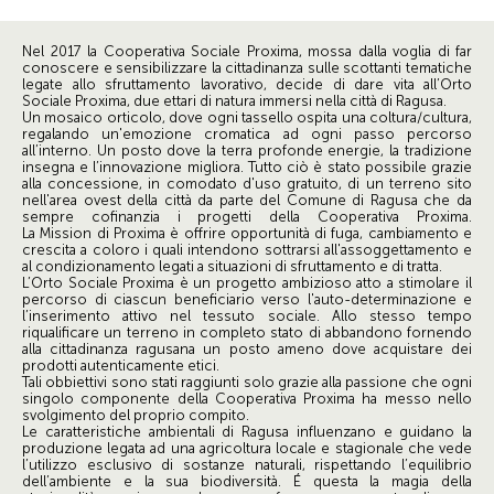
Nel 2017 la Cooperativa Sociale Proxima, mossa dalla voglia di far
conoscere e sensibilizzare la cittadinanza sulle scottanti tematiche
legate allo sfruttamento lavorativo, decide di dare vita all’Orto
Sociale Proxima, due ettari di natura immersi nella città di Ragusa.
Un mosaico orticolo, dove ogni tassello ospita una coltura/cultura,
regalando un'emozione cromatica ad ogni passo percorso
all’interno. Un posto dove la terra profonde energie, la tradizione
insegna e l’innovazione migliora. Tutto ciò è stato possibile grazie
alla concessione, in comodato d'uso gratuito, di un terreno sito
nell'area ovest della città da parte del Comune di Ragusa che da
sempre cofinanzia i progetti della Cooperativa Proxima.
La Mission di Proxima è offrire opportunità di fuga, cambiamento e
crescita a coloro i quali intendono sottrarsi all'assoggettamento e
al condizionamento legati a situazioni di sfruttamento e di tratta.
L’Orto Sociale Proxima è un progetto ambizioso atto a stimolare il
percorso di ciascun beneficiario verso l'auto-determinazione e
l’inserimento attivo nel tessuto sociale. Allo stesso tempo
riqualificare un terreno in completo stato di abbandono fornendo
alla cittadinanza ragusana un posto ameno dove acquistare dei
prodotti autenticamente etici.
Tali obbiettivi sono stati raggiunti solo grazie alla passione che ogni
singolo componente della Cooperativa Proxima ha messo nello
svolgimento del proprio compito.
Le caratteristiche ambientali di Ragusa influenzano e guidano la
produzione legata ad una agricoltura locale e stagionale che vede
l’utilizzo esclusivo di sostanze naturali, rispettando l’equilibrio
dell’ambiente e la sua biodiversità. É questa la magia della