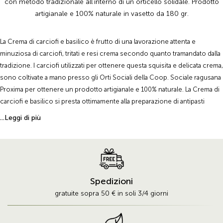
con metodo tradizionale all'interno di un orticello solidale. Prodotto
artigianale e 100% naturale in vasetto da 180 gr.
La Crema di carciofi e basilico è frutto di una lavorazione attenta e
minuziosa di carciofi, tritati e resi crema secondo quanto tramandato dalla
tradizione. I carciofi utilizzati per ottenere questa squisita e delicata crema,
sono coltivate a mano presso gli Orti Sociali della Coop. Sociale ragusana
Proxima per ottenere un prodotto artigianale e 100% naturale. La Crema di
carciofi e basilico si presta ottimamente alla preparazione di antipasti
gustosi e primi piatti, grazie all'utilizzo di ottime materie prima. Interessante
...Leggi di più
anche l'abbinamento con le bruschette!
Spedizioni
gratuite sopra 50 € in soli 3/4 giorni