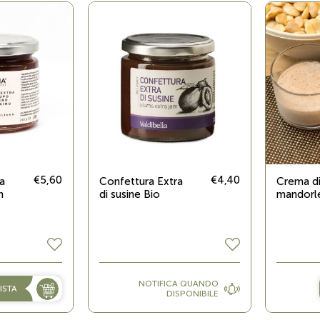
€5,60
€4,40
a
Confettura Extra
Crema d
n
di susine Bio
mandorl
NOTIFICA QUANDO
ISTA
DISPONIBILE