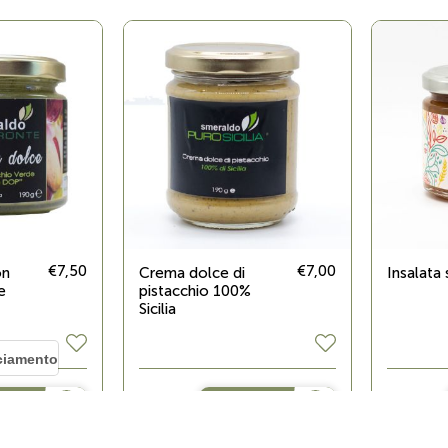
€7,50
€7,00
on
Crema dolce di
Insalata 
e
pistacchio 100%
Sicilia
cciamento
ISTA
ACQUISTA