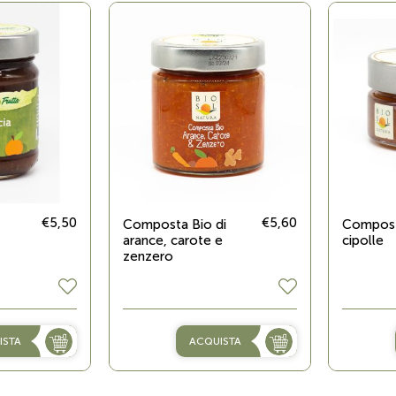
€5,50
€5,60
Composta Bio di
Compost
arance, carote e
cipolle
zenzero
ISTA
ACQUISTA