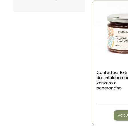
Confettura Extr
di cantalupo co
zenzero e
peperoncino
ACQU