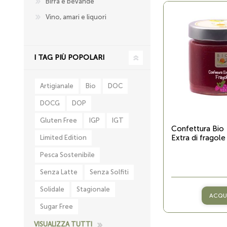
Birra e bevande
Vino, amari e liquori
I TAG PIÙ POPOLARI
Artigianale
Bio
DOC
DOCG
DOP
Gluten Free
IGP
IGT
Confettura Bio
Extra di fragole
Limited Edition
Pesca Sostenibile
Senza Latte
Senza Solfiti
Solidale
Stagionale
ACQU
Sugar Free
VISUALIZZA TUTTI