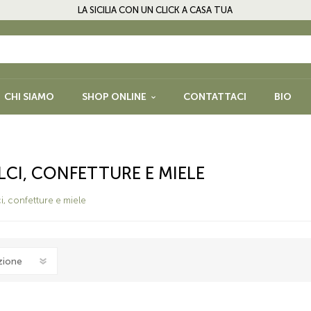
LA SICILIA CON UN CLICK A CASA TUA
CHI SIAMO
SHOP ONLINE
CONTATTACI
BIO
PASTA, RISO, FARINE E
FRUTTA SEC
PRODOTTI DA FORNO
LEGUMI E SP
CI, CONFETTURE E MIELE
NFETTURE E
BISCOTTI, CIOCCOLATO E
GLUTEN FRE
, confetture e miele
DOLCI
QUORI