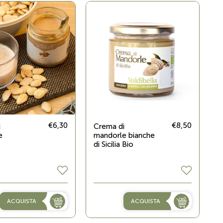
€6,30
€8,50
i
Crema di
e
mandorle bianche
di Sicilia Bio
ACQUISTA
ACQUISTA