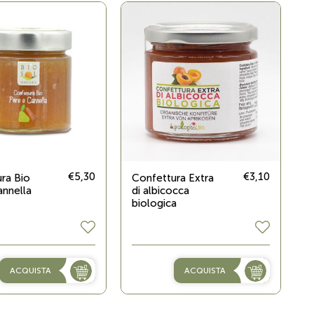
€5,30
€3,10
ra Bio
Confettura Extra
annella
di albicocca
biologica
ACQUISTA
ACQUISTA