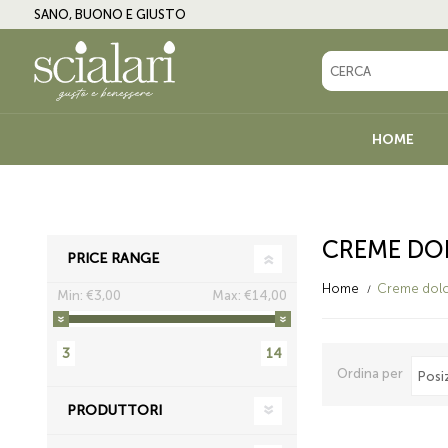
SANO, BUONO E GIUSTO
HOME
LINEA BIO
OLIO
CREME DOL
PRICE RANGE
ANTIPASTI, CONTORNI E
CREME DOLCI, CO
Home
Creme dolci
CONDIMENTI
MIELE
Min:
€3,00
Max:
€14,00
BIRRA E BEVANDE
VINO, AMARI E LI
3
14
Ordina per
PRODUTTORI