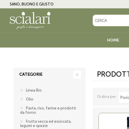
SANO, BUONO E GIUSTO
HOME
LINEA BIO
OLIO
PRODOTT
CATEGORIE
ANTIPASTI, CONTORNI E
CREME DOLCI, CO
CONDIMENTI
MIELE
Linea Bio
BIRRA E BEVANDE
VINO, AMARI E LI
Ordina per
Olio
Pasta, riso, farine e prodotti
da forno
Frutta secca ed essiccata,
legumi e spezie