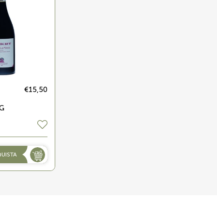
€15,50
CG
UISTA