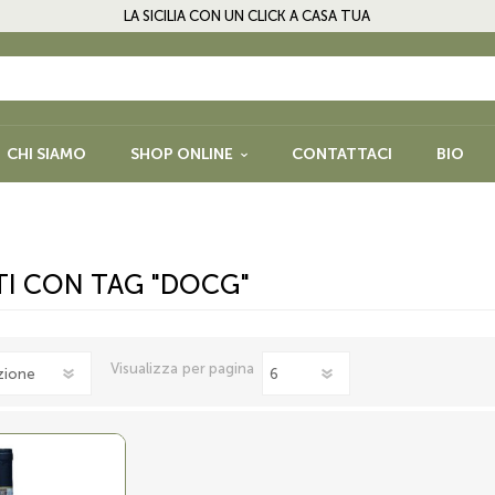
LA SICILIA CON UN CLICK A CASA TUA
CHI SIAMO
SHOP ONLINE
CONTATTACI
BIO
PASTA, RISO, FARINE E
FRUTTA SEC
PRODOTTI DA FORNO
LEGUMI E SP
I CON TAG "DOCG"
NFETTURE E
BISCOTTI, CIOCCOLATO E
GLUTEN FRE
DOLCI
QUORI
Visualizza
per pagina