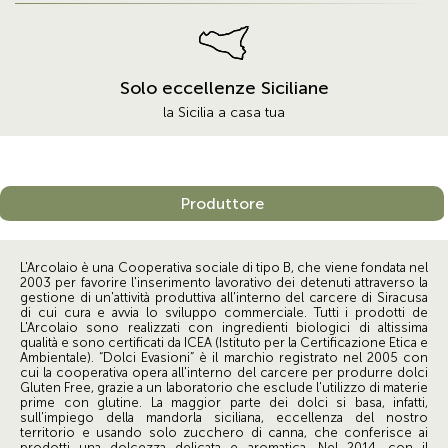
Solo eccellenze Siciliane
la Sicilia a casa tua
Produttore
L'Arcolaio è una Cooperativa sociale di tipo B, che viene fondata nel
2003 per favorire l'inserimento lavorativo dei detenuti attraverso la
gestione di un'attività produttiva all'interno del carcere di Siracusa
di cui cura e avvia lo sviluppo commerciale. Tutti i prodotti de
L'Arcolaio sono realizzati con ingredienti biologici di altissima
qualità e sono certificati da ICEA (Istituto per la Certificazione Etica e
Ambientale). “Dolci Evasioni” è il marchio registrato nel 2005 con
cui la cooperativa opera all'interno del carcere per produrre dolci
Gluten Free, grazie a un laboratorio che esclude l'utilizzo di materie
prime con glutine. La maggior parte dei dolci si basa, infatti,
sull'impiego della mandorla siciliana, eccellenza del nostro
territorio e usando solo zucchero di canna, che conferisce ai
prodotti una dolcezza delicata e aromatica. Nel 2014, con il