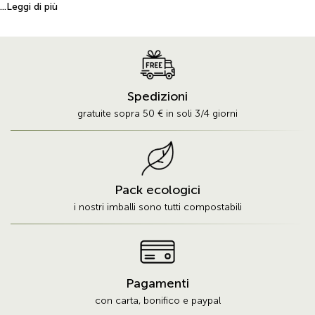
impiegato nella preparazione di budini, creme spalmabili e biscotti, e in
...Leggi di più
questa ricetta si presta ad ottimo sostituito del cacao, avendo un sapore
che lo ricorda ma, allo stesso tempo, è priva di sostanze eccitanti, l'ideale
quindi per i bambini. Inoltre, la farina di carrube ha un apporto
relativamente importante di vitamine, sali minerali, oligoelementi, fibre e
zuccheri naturali. Per tale motivo, il sapore dei Frollini Carruba e Cannella
Spedizioni
Bio senza glutine è stato arricchito soltanto con l'aggiunta di cannella e
gratuite sopra 50 € in soli 3/4 giorni
scorza di arancia di Sicilia. Il risultato finale è un biscotto dal sapore deciso
e, al tempo stesso originale, che richiama le tradizioni avvicinandosi, allo
stesso tempo, a sapori più contemporanei e innovativi.
Pack ecologici
i nostri imballi sono tutti compostabili
Pagamenti
con carta, bonifico e paypal