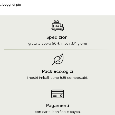
salate come primi e secondi piatti di carne e di pesce, insalate e contorni.
...Leggi di più
La certezza di provenienza della Granella di Pistacchio Verde di Bronte
DOP è assicurata dal marchio DOP (Denominazione di Origine Protetta)
che assicura la provenienza del frutto da una specifica area dell'Etna e le
sue caratteristiche qualitative e organolettiche in base al Reg. (CE)
510/2006. Inoltre, la coltivazione e produzione dei frutti utilizzati per la
Spedizioni
Granella di Pistacchio Verde di Bronte DOP vengono effettuate dalla
gratuite sopra 50 € in soli 3/4 giorni
cooperativa Pistacchio Smeraldo che utilizza il prodotto conferito dai
soci garantendone in tal modo la provenienza. La raccolta è fatta in modo
totalmente manuale, direttamente dagli alberi, con un gioco veloce di mani
pazienti e dopo la raccolta, il frutto separato dal mallo, viene lasciato ad
asciugare per 3-4 giorni al sole. La Granella di Pistacchio Verde di Bronte
Pack ecologici
DOP viene sottoposta ad analisi per assicurare i livelli di conformità alla
i nostri imballi sono tutti compostabili
norma di Aflotossine, carica batterica, lieviti e muffe e pesticidi.
Pagamenti
con carta, bonifico e paypal