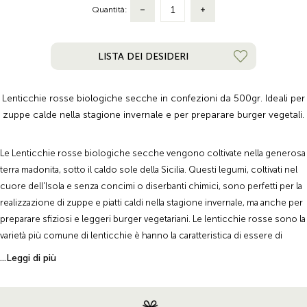
Quantità:
LISTA DEI DESIDERI
Lenticchie rosse biologiche secche in confezioni da 500gr. Ideali per
zuppe calde nella stagione invernale e per preparare burger vegetali.
Le Lenticchie rosse biologiche secche vengono coltivate nella generosa
terra madonita, sotto il caldo sole della Sicilia. Questi legumi, coltivati nel
cuore dell'Isola e senza concimi o diserbanti chimici, sono perfetti per la
realizzazione di zuppe e piatti caldi nella stagione invernale, ma anche per
preparare sfiziosi e leggeri burger vegetariani. Le lenticchie rosse sono la
varietà più comune di lenticchie è hanno la caratteristica di essere di
dimensioni più piccole e dal cuore tenero, richiedendo, quindi, tempi di
...Leggi di più
cottura più brevi. Ricche di proteine e nutrienti, le Lenticchie rosse
biologiche secche hanno il gusto autentico mediterraneo e ricordano ad
ogni boccone l'antica tradizione contadina siciliana.