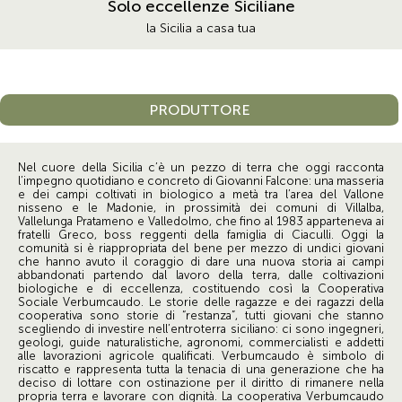
Solo eccellenze Siciliane
la Sicilia a casa tua
PRODUTTORE
Nel cuore della Sicilia c’è un pezzo di terra che oggi racconta
l’impegno quotidiano e concreto di Giovanni Falcone: una masseria
e dei campi coltivati in biologico a metà tra l’area del Vallone
nisseno e le Madonie, in prossimità dei comuni di Villalba,
Vallelunga Pratameno e Valledolmo, che fino al 1983 apparteneva ai
fratelli Greco, boss reggenti della famiglia di Ciaculli. Oggi la
comunità si è riappropriata del bene per mezzo di undici giovani
che hanno avuto il coraggio di dare una nuova storia ai campi
abbandonati partendo dal lavoro della terra, dalle coltivazioni
biologiche e di eccellenza, costituendo così la Cooperativa
Sociale Verbumcaudo. Le storie delle ragazze e dei ragazzi della
cooperativa sono storie di “restanza”, tutti giovani che stanno
scegliendo di investire nell’entroterra siciliano: ci sono ingegneri,
geologi, guide naturalistiche, agronomi, commercialisti e addetti
alle lavorazioni agricole qualificati. Verbumcaudo è simbolo di
riscatto e rappresenta tutta la tenacia di una generazione che ha
deciso di lottare con ostinazione per il diritto di rimanere nella
propria terra e lavorare con dignità. La cooperativa Verbumcaudo