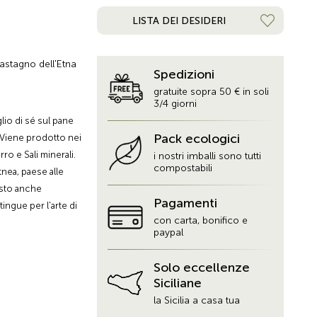
LISTA DEI DESIDERI
castagno dell'Etna
Spedizioni
gratuite sopra 50 € in soli
3/4 giorni
lio di sé sul pane
Pack ecologici
. Viene prodotto nei
rro e Sali minerali.
i nostri imballi sono tutti
compostabili
tnea, paese alle
esto anche
Pagamenti
ingue per l'arte di
con carta, bonifico e
 siciliano ricco di
paypal
le sapore. Ma
tta racchiusa
Solo eccellenze
sull'intero
Siciliane
e la certezza della
la Sicilia a casa tua
siciliano e