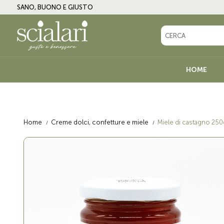
SANO, BUONO E GIUSTO
HOME
LINEA BIO
OLIO
Home
Creme dolci, confetture e miele
Miele di castagno 250
ANTIPASTI, CONTORNI E
CREME DOLCI, CO
CONDIMENTI
MIELE
BIRRA E BEVANDE
VINO, AMARI E LI