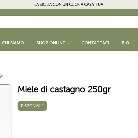
LA SICILIA CON UN CLICK A CASA TUA
CHI SIAMO
SHOP ONLINE
CONTATTACI
BIO
PASTA, RISO, FARINE E
FRUTTA SEC
PRODOTTI DA FORNO
LEGUMI E SP
gr
NFETTURE E
BISCOTTI, CIOCCOLATO E
GLUTEN FRE
Miele di castagno 250gr
DOLCI
QUORI
DISPONIBILE