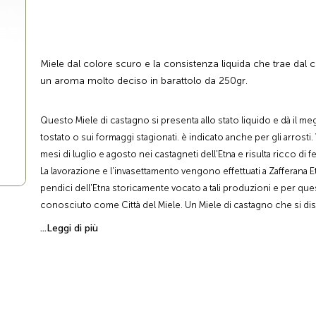
Miele dal colore scuro e la consistenza liquida che trae dal 
un aroma molto deciso in barattolo da 250gr.
Questo Miele di castagno si presenta allo stato liquido e dà il meg
tostato o sui formaggi stagionati. è indicato anche per gli arrosti
mesi di luglio e agosto nei castagneti dell'Etna e risulta ricco di fe
La lavorazione e l'invasettamento vengono effettuati a Zafferana E
pendici dell'Etna storicamente vocato a tali produzioni e per qu
conosciuto come Città del Miele. Un Miele di castagno che si dist
una scuola antica e per la straordinaria caratteristica del territorio
...Leggi di più
profumi che conferiscono al miele di castagno il suo ecceziona
anche un Miele di castagno che nasce nell'ambito di una filiera tu
dentro una cooperativa agricola che offre la massima trasparenza 
processo, cioè una filiera controllata che assicura al consumator
provenienza e la qualità . Si tratta di un Miele di castagno davvero 