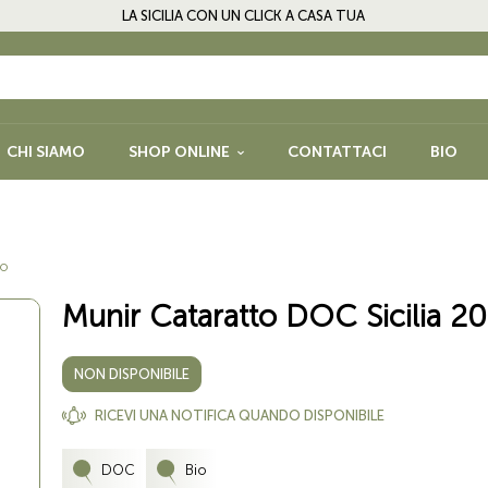
LA SICILIA CON UN CLICK A CASA TUA
CHI SIAMO
SHOP ONLINE
CONTATTACI
BIO
PASTA, RISO, FARINE E
FRUTTA SEC
PRODOTTI DA FORNO
LEGUMI E SP
io
NFETTURE E
BISCOTTI, CIOCCOLATO E
GLUTEN FRE
Munir Cataratto DOC Sicilia 2
DOLCI
QUORI
NON DISPONIBILE
RICEVI UNA NOTIFICA QUANDO DISPONIBILE
DOC
Bio