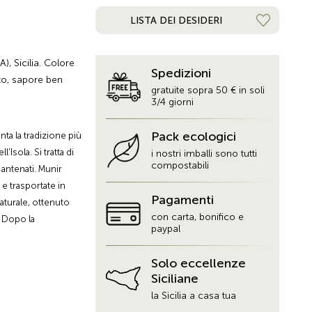
LISTA DEI DESIDERI
, Sicilia. Colore
Spedizioni
ato, sapore ben
gratuite sopra 50 € in soli
3/4 giorni
Pack ecologici
ta la tradizione più
l'Isola. Si tratta di
i nostri imballi sono tutti
compostabili
 antenati. Munir
e trasportate in
Pagamenti
aturale, ottenuto
con carta, bonifico e
. Dopo la
paypal
mbottigliato in
 dal profumo molto
Solo eccellenze
resenta ben
Siciliane
C Sicilia 2020 Bio
la Sicilia a casa tua