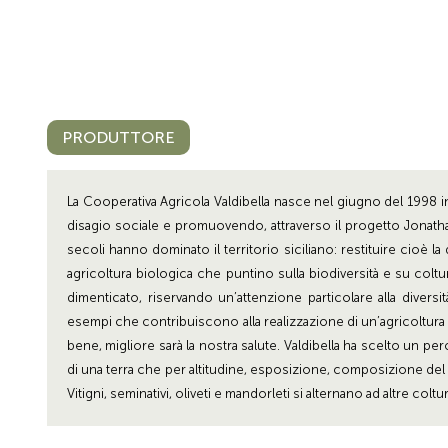
PRODUTTORE
La Cooperativa Agricola Valdibella nasce nel giugno del 1998 in
disagio sociale e promuovendo, attraverso il progetto Jonathan, 
secoli hanno dominato il territorio siciliano: restituire cioè
agricoltura biologica che puntino sulla biodiversità e su colture
dimenticato, riservando un’attenzione particolare alla diversi
esempi che contribuiscono alla realizzazione di un’agricoltura 
bene, migliore sarà la nostra salute. Valdibella ha scelto un pe
di una terra che per altitudine, esposizione, composizione de
Vitigni, seminativi, oliveti e mandorleti si alternano ad altre col