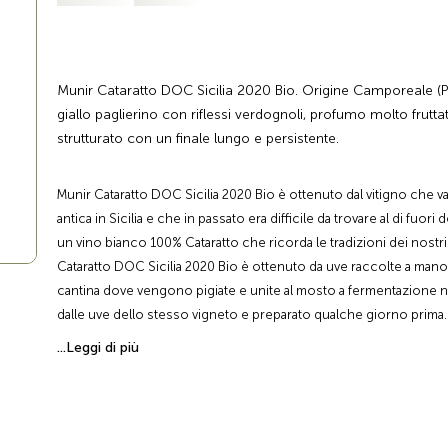
Munir Cataratto DOC Sicilia 2020 Bio. Origine Camporeale (PA)
giallo paglierino con riflessi verdognoli, profumo molto frutt
strutturato con un finale lungo e persistente.
Munir Cataratto DOC Sicilia 2020 Bio è ottenuto dal vitigno che van
antica in Sicilia e che in passato era difficile da trovare al di fuori del
un vino bianco 100% Cataratto che ricorda le tradizioni dei nostri
Cataratto DOC Sicilia 2020 Bio è ottenuto da uve raccolte a mano 
cantina dove vengono pigiate e unite al mosto a fermentazione n
dalle uve dello stesso vigneto e preparato qualche giorno prima
fermentazione di 20 giorni, viene affinato per 6 mesi in acciaio e i
...Leggi di più
primavera. Dal colore giallo paglierino con riflessi verdognoli e
fruttato con note di fiori di campo e di agrumi, il suo sapore si p
strutturato con un finale lungo e persistente. Munir Cataratto DO
viene servito alla temperatura ottimale di 12°C.