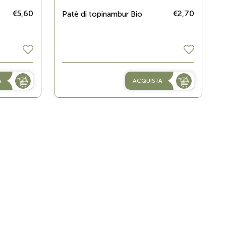
€5,60
€2,70
Patè di topinambur Bio
A
ACQUISTA