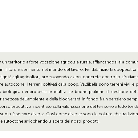
 un territorio a forte vocazione agricola e rurale, affiancandosi alla comun
il loro inserimento nel mondo del lavoro. Fin dall’inizio la cooperativa ha
 la dignità agli agricoltori, promuovendo azioni concrete contro lo sfru
 autoctone. I terreni coltivati dalla coop. Valdibella sono terreni vivi, e p
tà biologica nei processi produttivi. Le buone pratiche di gestione del s
rispettosa dell’ambiente e della biodiversità. In fondo è un pensiero sempli
rcorso produttivo incentrato sulla valorizzazione del territorio a tutto ton
l suolo è sempre diversa. Così come diverse sono le colture che tradizion
ture autoctone arricchendo la scelta dei nostri prodotti.