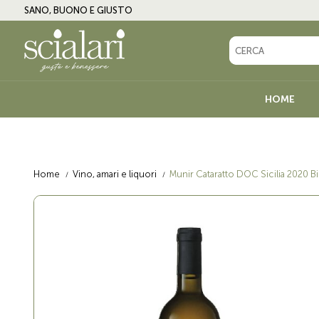
SANO, BUONO E GIUSTO
HOME
LINEA BIO
OLIO
Home
Vino, amari e liquori
Munir Cataratto DOC Sicilia 2020 B
ANTIPASTI, CONTORNI E
CREME DOLCI, CO
CONDIMENTI
MIELE
BIRRA E BEVANDE
VINO, AMARI E LI