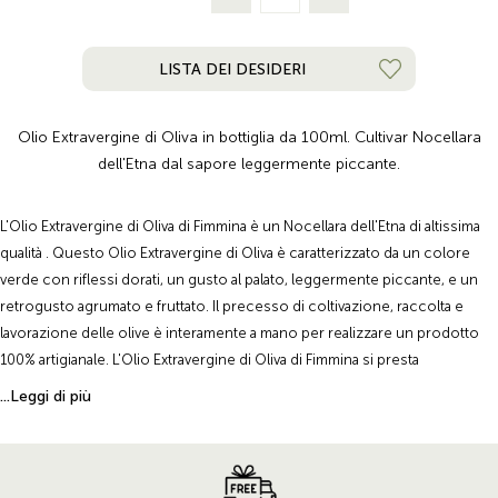
LISTA DEI DESIDERI
Olio Extravergine di Oliva in bottiglia da 100ml. Cultivar Nocellara
dell'Etna dal sapore leggermente piccante.
L'Olio Extravergine di Oliva di Fimmina è un Nocellara dell'Etna di altissima
qualità . Questo Olio Extravergine di Oliva è caratterizzato da un colore
verde con riflessi dorati, un gusto al palato, leggermente piccante, e un
retrogusto agrumato e fruttato. Il precesso di coltivazione, raccolta e
lavorazione delle olive è interamente a mano per realizzare un prodotto
100% artigianale. L'Olio Extravergine di Oliva di Fimmina si presta
perfettamente per condire qualsiasi piatto della tradizione mediterranea,
...Leggi di più
esaltandone il sapore, ma è eccezionale gustato semplicemente su una
fetta di pane per coglierne tutte le note.