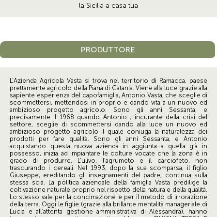
la Sicilia a casa tua
PRODUTTORE
L’Azienda Agricola Vasta si trova nel territorio di Ramacca, paese
prettamente agricolo della Piana di Catania. Viene alla luce grazie alla
sapiente esperienza del capofamiglia, Antonio Vasta, che sceglie di
scommettersi, mettendosi in proprio e dando vita a un nuovo ed
ambizioso progetto agricolo. Sono gli anni Sessanta, e
precisamente il 1968 quando Antonio , incurante della crisi del
settore, sceglie di scommettersi dando alla luce un nuovo ed
ambizioso progetto agricolo il quale coniuga la naturalezza dei
prodotti per fare qualità. Sono gli anni Sessanta, e Antonio
acquistando questa nuova azienda in aggiunta a quella già in
possesso, inizia ad impiantare le colture vocate che la zona è in
grado di produrre. L’ulivo, l’agrumeto e il carciofeto, non
trascurando i cereali. Nel 1993, dopo la sua scomparsa, il figlio
Giuseppe, ereditando gli insegnamenti del padre, continua sulla
stessa scia. La politica aziendale della famiglia Vasta predilige la
coltivazione naturale proprio nel rispetto della natura e della qualità.
Lo stesso vale per la concimazione e per il metodo di irrorazione
della terra. Oggi le figlie (grazie alla brillante mentalità manageriale di
Lucia e all’attenta gestione amministrativa di Alessandra), hanno