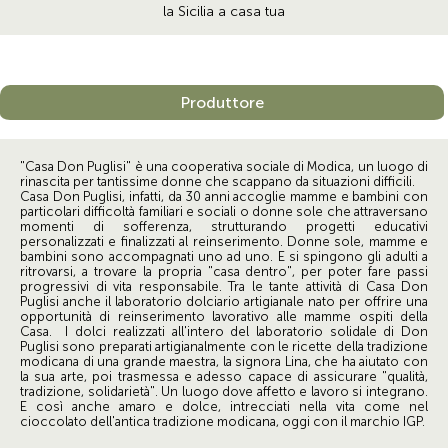
la Sicilia a casa tua
Produttore
"Casa Don Puglisi" è una cooperativa sociale di Modica, un luogo di
rinascita per tantissime donne che scappano da situazioni difficili.
Casa Don Puglisi, infatti, da 30 anni accoglie mamme e bambini con
particolari difficoltà familiari e sociali o donne sole che attraversano
momenti di sofferenza, strutturando progetti educativi
personalizzati e finalizzati al reinserimento. Donne sole, mamme e
bambini sono accompagnati uno ad uno. E si spingono gli adulti a
ritrovarsi, a trovare la propria "casa dentro", per poter fare passi
progressivi di vita responsabile. Tra le tante attività di Casa Don
Puglisi anche il laboratorio dolciario artigianale nato per offrire una
opportunità di reinserimento lavorativo alle mamme ospiti della
Casa. I dolci realizzati all'intero del laboratorio solidale di Don
Puglisi sono preparati artigianalmente con le ricette della tradizione
modicana di una grande maestra, la signora Lina, che ha aiutato con
la sua arte, poi trasmessa e adesso capace di assicurare "qualità,
tradizione, solidarietà". Un luogo dove affetto e lavoro si integrano.
E così anche amaro e dolce, intrecciati nella vita come nel
cioccolato dell'antica tradizione modicana, oggi con il marchio IGP.