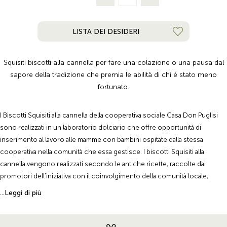
LISTA DEI DESIDERI
Squisiti biscotti alla cannella per fare una colazione o una pausa dal
sapore della tradizione che premia le abilità di chi è stato meno
fortunato.
I Biscotti Squisiti alla cannella della cooperativa sociale Casa Don Puglisi
sono realizzati in un laboratorio dolciario che offre opportunità di
inserimento al lavoro alle mamme con bambini ospitate dalla stessa
cooperativa nella comunità che essa gestisce. I biscotti Squisiti alla
cannella vengono realizzati secondo le antiche ricette, raccolte dai
promotori dell'iniziativa con il coinvolgimento della comunità locale,
rispettando sapori e tradizioni. Con la fragranza della cannella, tipica della
...Leggi di più
tradizione dolciaria siciliana, questi biscotti Squisiti alla cannella sono
ottimi per la prima colazione, per accompagnare un tè o una tisana o per
realizzare un dolce con farcitura di crema o cioccolato.