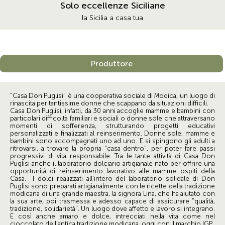
Solo eccellenze Siciliane
la Sicilia a casa tua
Produttore
"Casa Don Puglisi" è una cooperativa sociale di Modica, un luogo di
rinascita per tantissime donne che scappano da situazioni difficili.
Casa Don Puglisi, infatti, da 30 anni accoglie mamme e bambini con
particolari difficoltà familiari e sociali o donne sole che attraversano
momenti di sofferenza, strutturando progetti educativi
personalizzati e finalizzati al reinserimento. Donne sole, mamme e
bambini sono accompagnati uno ad uno. E si spingono gli adulti a
ritrovarsi, a trovare la propria "casa dentro", per poter fare passi
progressivi di vita responsabile. Tra le tante attività di Casa Don
Puglisi anche il laboratorio dolciario artigianale nato per offrire una
opportunità di reinserimento lavorativo alle mamme ospiti della
Casa. I dolci realizzati all'intero del laboratorio solidale di Don
Puglisi sono preparati artigianalmente con le ricette della tradizione
modicana di una grande maestra, la signora Lina, che ha aiutato con
la sua arte, poi trasmessa e adesso capace di assicurare "qualità,
tradizione, solidarietà". Un luogo dove affetto e lavoro si integrano.
E così anche amaro e dolce, intrecciati nella vita come nel
cioccolato dell'antica tradizione modicana, oggi con il marchio IGP.