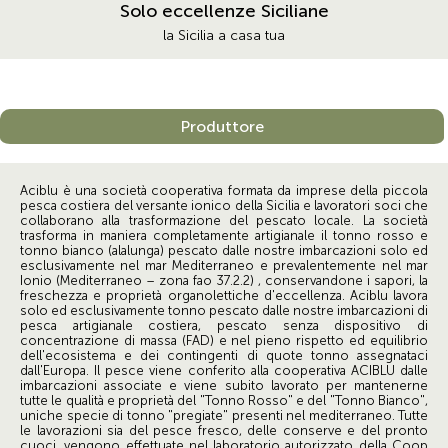
Solo eccellenze Siciliane
la Sicilia a casa tua
Produttore
Aciblu è una società cooperativa formata da imprese della piccola
pesca costiera del versante ionico della Sicilia e lavoratori soci che
collaborano alla trasformazione del pescato locale. La società
trasforma in maniera completamente artigianale il tonno rosso e
tonno bianco (alalunga) pescato dalle nostre imbarcazioni solo ed
esclusivamente nel mar Mediterraneo e prevalentemente nel mar
Ionio (Mediterraneo – zona fao 37.2.2) , conservandone i sapori, la
freschezza e proprietà organolettiche d'eccellenza. Aciblu lavora
solo ed esclusivamente tonno pescato dalle nostre imbarcazioni di
pesca artigianale costiera, pescato senza dispositivo di
concentrazione di massa (FAD) e nel pieno rispetto ed equilibrio
dell'ecosistema e dei contingenti di quote tonno assegnataci
dall'Europa. Il pesce viene conferito alla cooperativa ACIBLU dalle
imbarcazioni associate e viene subito lavorato per mantenerne
tutte le qualità e proprietà del "Tonno Rosso" e del "Tonno Bianco",
uniche specie di tonno "pregiate" presenti nel mediterraneo. Tutte
le lavorazioni sia del pesce fresco, delle conserve e del pronto
cuoci, vengono effettuate nel laboratorio autorizzato della Coop