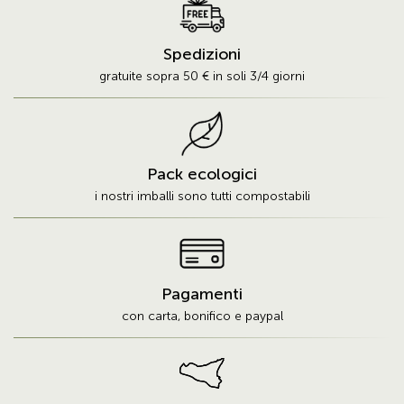
Le Uova di Tonno Bianco sono realizzate da Aciblu, una cooperativa
siciliana che segue tutto il processo di lavorazione del prodotto, dalla
Spedizioni
pesca, esclusivamente nel Mar Mediterraneo, alla trasformazione in
gratuite sopra 50 € in soli 3/4 giorni
prodotto finito. Le Uova di Tonno Bianco vengono lavorate dalla
cooperativa siciliana esclusivamente a mano e conservate sott'olio. A
differenza di quanto avviene nella preparazione della bottarga, non viene
effettuata alcuna salatura preventiva. In questo modo, il sapore delle Uova
di Tonno Bianco resta inalterato.
Pack ecologici
i nostri imballi sono tutti compostabili
Pagamenti
con carta, bonifico e paypal