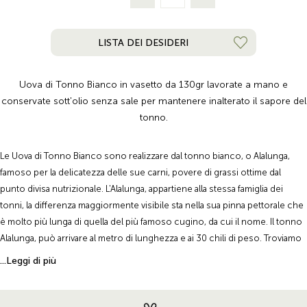
LISTA DEI DESIDERI
Uova di Tonno Bianco in vasetto da 130gr lavorate a mano e
conservate sott'olio senza sale per mantenere inalterato il sapore del
tonno.
Le Uova di Tonno Bianco sono realizzare dal tonno bianco, o Alalunga,
famoso per la delicatezza delle sue carni, povere di grassi ottime dal
punto divisa nutrizionale. L'Alalunga, appartiene alla stessa famiglia dei
tonni, la differenza maggiormente visibile sta nella sua pinna pettorale che
è molto più lunga di quella del più famoso cugino, da cui il nome. Il tonno
Alalunga, può arrivare al metro di lunghezza e ai 30 chili di peso. Troviamo
questa specie nei mari dal clima temperato come il Mediterraneo. In Italia
...Leggi di più
sono soprattutto i mari siciliani a ospitare questa specie che vive in
profondità per avvicinarsi alla costa solo durante la riproduzione, tra
l'estate e l'autunno.